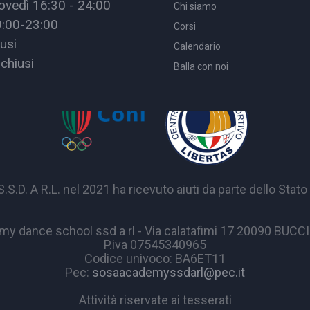
ovedì 16:30 - 24:00
Chi siamo
9:00-23:00
Corsi
usi
Calendario
chiusi
Balla con noi
A R.L. nel 2021 ha ricevuto aiuti da parte dello Stato p
y dance school ssd a rl - Via calatafimi 17 20090 BUC
P.iva 07545340965
Codice univoco: BA6ET11
Pec:
sosaacademyssdarl@pec.it
Attività riservate ai tesserati