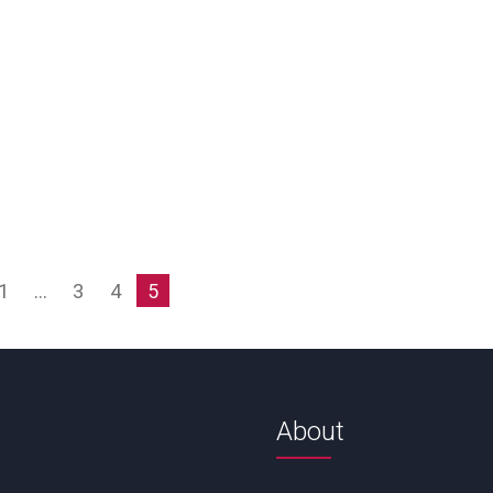
1
…
3
4
5
About