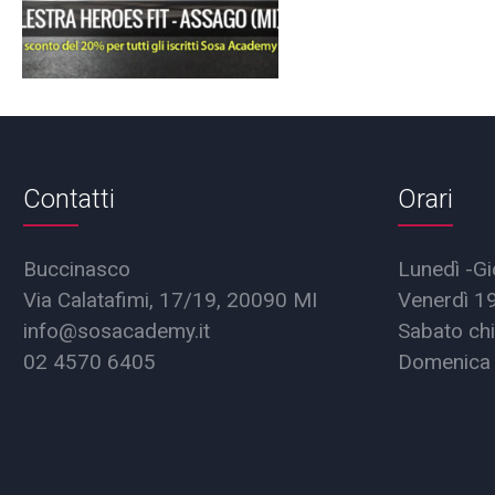
Contatti
Orari
Buccinasco
Lunedì -Gi
Via Calatafimi, 17/19, 20090 MI
Venerdì 1
info@sosacademy.it
Sabato chi
02 4570 6405
Domenica 