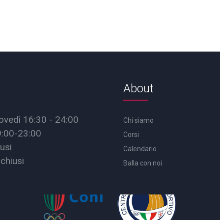
About
ovedì 16:30 - 24:00
Chi siamo
9:00-23:00
Corsi
usi
Calendario
chiusi
Balla con noi