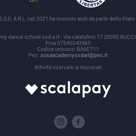
A R.L. nel 2021 ha ricevuto aiuti da parte dello Stato p
y dance school ssd a rl - Via calatafimi 17 20090 BUC
P.iva 07545340965
Codice univoco: BA6ET11
Pec:
sosaacademyssdarl@pec.it
Attività riservate ai tesserati