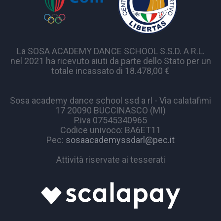
La SOSA ACADEMY DANCE SCHOOL S.S.D. A R.L.
nel 2021 ha ricevuto aiuti da parte dello Stato per un
totale incassato di 18.478,00 €
Sosa academy dance school ssd a rl - Via calatafimi
17 20090 BUCCINASCO (MI)
P.iva 07545340965
Codice univoco: BA6ET11
Pec:
sosaacademyssdarl@pec.it
Attività riservate ai tesserati