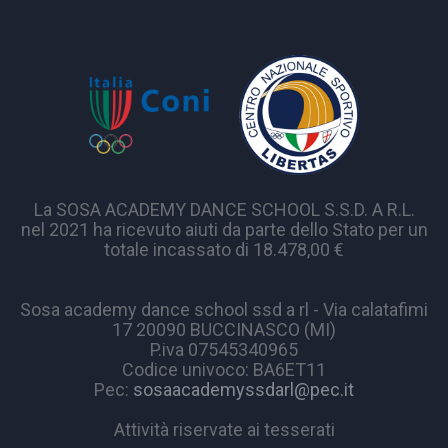
La SOSA ACADEMY DANCE SCHOOL S.S.D. A R.L.
nel 2021 ha ricevuto aiuti da parte dello Stato per un
totale incassato di 18.478,00 €
Sosa academy dance school ssd a rl - Via calatafimi
17 20090 BUCCINASCO (MI)
P.iva 07545340965
Codice univoco: BA6ET11
Pec:
sosaacademyssdarl@pec.it
Attività riservate ai tesserati