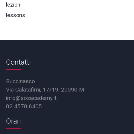
lezioni
lessons
Contatti
Buccinasco
Via Calatafimi, 17/19, 20090 MI
info@sosacademy.it
02 4570 6405
Orari