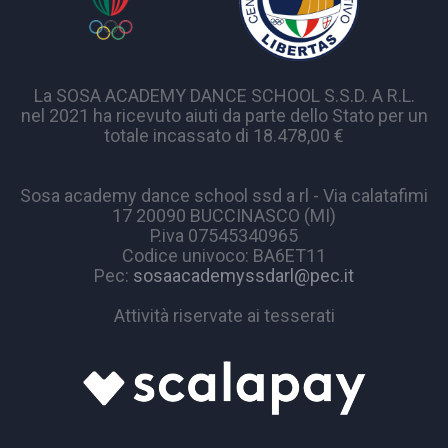
La SOSA ACADEMY DANCE SCHOOL S.S.D. A R.L.
nel 2021 ha ricevuto aiuti da parte dello Stato per un
totale incassato di 18.478,00 €
Sosa academy dance school ssd a rl - Via calatafimi
17 20090 BUCCINASCO (MI)
P.iva 07545340965
Codice univoco: BA6ET11
Pec:
sosaacademyssdarl@pec.it
Attività riservate ai tesserati