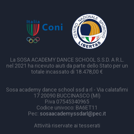
La SOSA ACADEMY DANCE SCHOOL S.S.D. A R.L.
nel 2021 ha ricevuto aiuti da parte dello Stato per un
totale incassato di 18.478,00 €
Sosa academy dance school ssd a rl - Via calatafimi
17 20090 BUCCINASCO (MI)
P.iva 07545340965
Codice univoco: BA6ET11
Pec:
sosaacademyssdarl@pec.it
Attività riservate ai tesserati