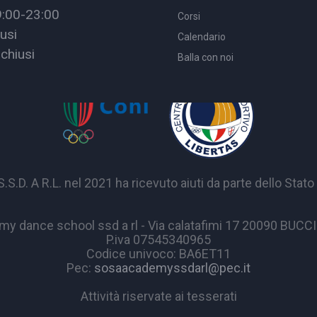
9:00-23:00
Corsi
usi
Calendario
chiusi
Balla con noi
A R.L. nel 2021 ha ricevuto aiuti da parte dello Stato p
y dance school ssd a rl - Via calatafimi 17 20090 BUC
P.iva 07545340965
Codice univoco: BA6ET11
Pec:
sosaacademyssdarl@pec.it
Attività riservate ai tesserati