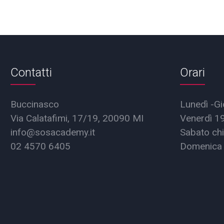
Contatti
Orari
Buccinasco
Lunedì -Gi
Via Calatafimi, 17/19, 20090 MI
Venerdì 1
info@sosacademy.it
Sabato chi
02 4570 6405
Domenica 