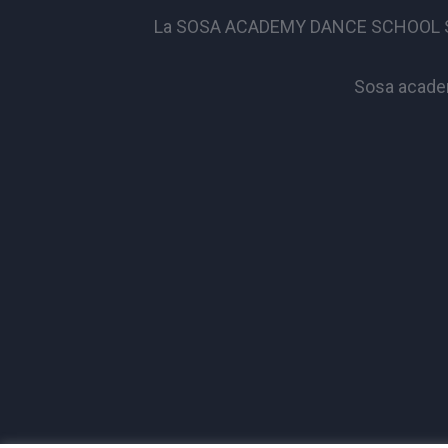
La SOSA ACADEMY DANCE SCHOOL S.S.D. 
Sosa academ