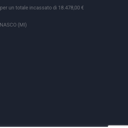
er un totale incassato di 18.478,00 €
CINASCO (MI)