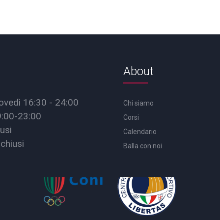
About
ovedì 16:30 - 24:00
Chi siamo
9:00-23:00
Corsi
usi
Calendario
chiusi
Balla con noi