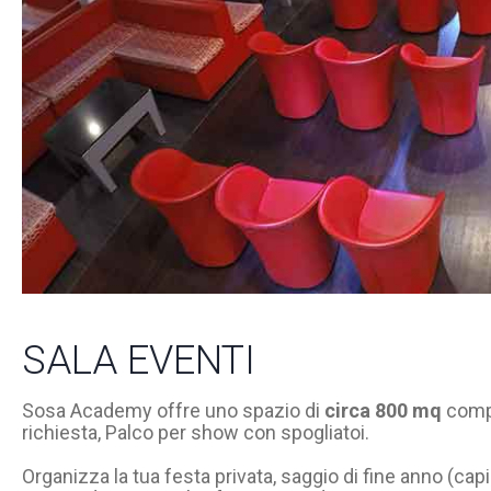
SALA EVENTI
Sosa Academy offre uno spazio di
circa 800 mq
compl
richiesta, Palco per show con spogliatoi.
Organizza la tua festa privata, saggio di fine anno (cap