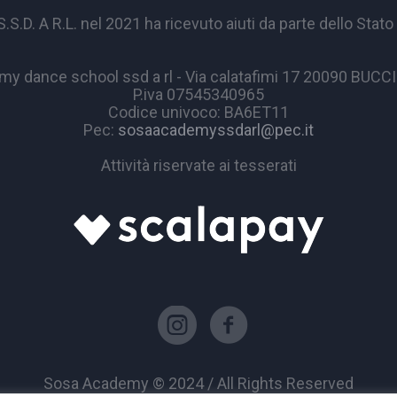
A R.L. nel 2021 ha ricevuto aiuti da parte dello Stato p
y dance school ssd a rl - Via calatafimi 17 20090 BUC
P.iva 07545340965
Codice univoco: BA6ET11
Pec:
sosaacademyssdarl@pec.it
Attività riservate ai tesserati
Sosa Academy © 2024 / All Rights Reserved