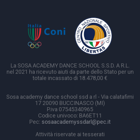
La SOSA ACADEMY DANCE SCHOOL S.S.D. A R.L.
nel 2021 ha ricevuto aiuti da parte dello Stato per un
totale incassato di 18.478,00 €
Sosa academy dance school ssd a rl - Via calatafimi
17 20090 BUCCINASCO (MI)
P.iva 07545340965
Codice univoco: BA6ET11
Pec:
sosaacademyssdarl@pec.it
Attività riservate ai tesserati