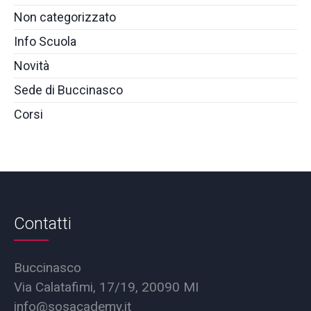
Non categorizzato
Info Scuola
Novità
Sede di Buccinasco
Corsi
Contatti
Buccinasco
Via Calatafimi, 17/19, 20090 MI
info@sosacademy.it