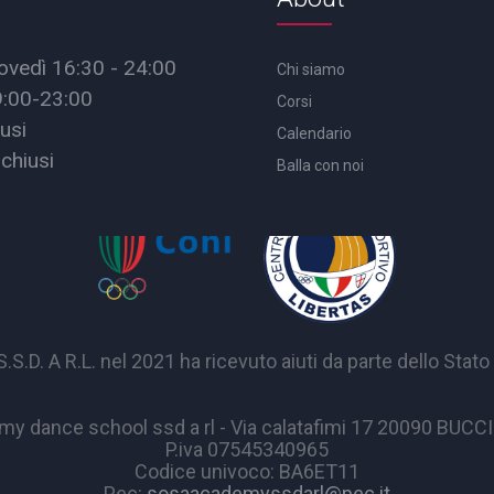
ovedì 16:30 - 24:00
Chi siamo
9:00-23:00
Corsi
usi
Calendario
chiusi
Balla con noi
A R.L. nel 2021 ha ricevuto aiuti da parte dello Stato p
y dance school ssd a rl - Via calatafimi 17 20090 BUC
P.iva 07545340965
Codice univoco: BA6ET11
Pec:
sosaacademyssdarl@pec.it