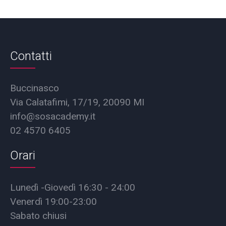
Contatti
Buccinasco
Via Calatafimi, 17/19, 20090 MI
info@sosacademy.it
02 4570 6405
Orari
Lunedì -Giovedì 16:30 - 24:00
Venerdì 19:00-23:00
Sabato chiusi