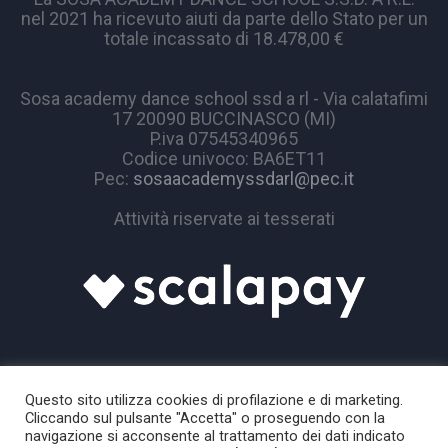
nel 2021 ha ricevuto aiuti da parte dello Stato per un
totale incassato di 18.478,00 €
Sosa academy dance school ssd a rl - Via calatafimi
17 20090 BUCCINASCO (MI)
P.iva 07545340965
Codice univoco: BA6ET11
Pec:
sosaacademyssdarl@pec.it
Attività riservate ai tesserati
Questo sito utilizza cookies di profilazione e di marketing.
Cliccando sul pulsante "Accetta" o proseguendo con la
navigazione si acconsente al trattamento dei dati indicato