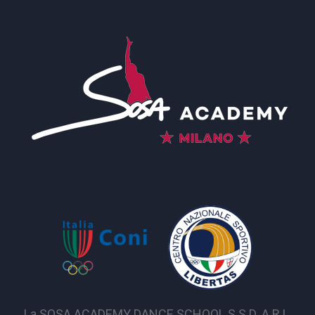
La SOSA ACADEMY DANCE SCHOOL S.S.D. A R.L.