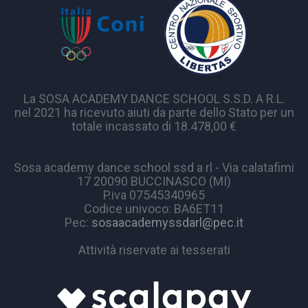
La SOSA ACADEMY DANCE SCHOOL S.S.D. A R.L.
nel 2021 ha ricevuto aiuti da parte dello Stato per un
totale incassato di 18.478,00 €
Sosa academy dance school ssd a rl - Via calatafimi
17 20090 BUCCINASCO (MI)
P.iva 07545340965
Codice univoco: BA6ET11
Pec:
sosaacademyssdarl@pec.it
Attività riservate ai tesserati