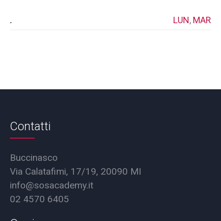
.
LUN
,
MAR
Contatti
Buccinasco
Via Calatafimi, 17/19, 20090 MI
info@sosacademy.it
02 4570 6405