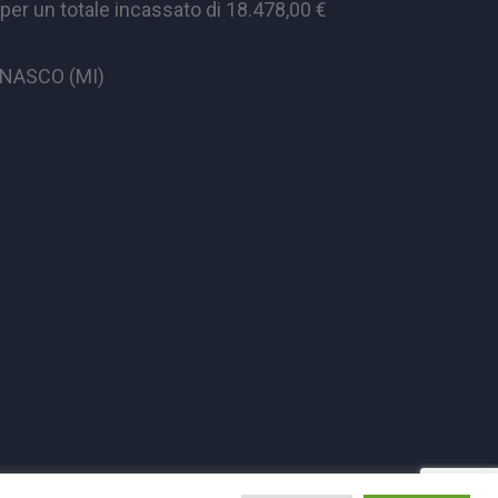
er un totale incassato di 18.478,00 €
CINASCO (MI)