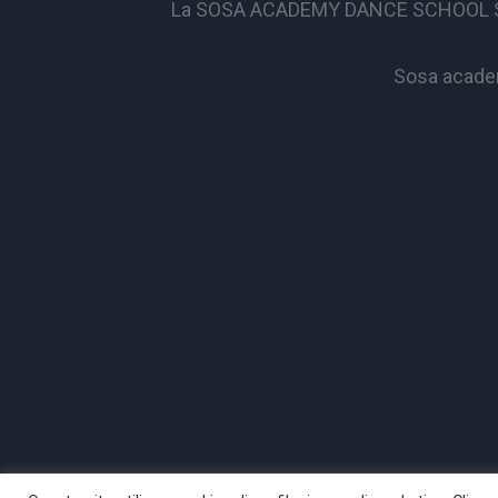
La SOSA ACADEMY DANCE SCHOOL S.S.D. 
Sosa academ