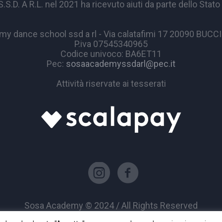
A R.L. nel 2021 ha ricevuto aiuti da parte dello Stato p
y dance school ssd a rl - Via calatafimi 17 20090 BUC
P.iva 07545340965
Codice univoco: BA6ET11
Pec:
sosaacademyssdarl@pec.it
Attività riservate ai tesserati
Sosa Academy © 2024 / All Rights Reserved