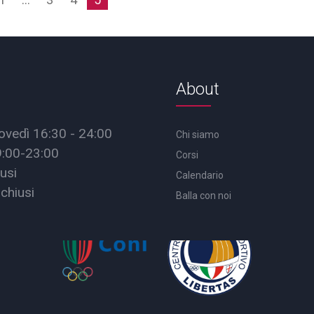
About
ovedì 16:30 - 24:00
Chi siamo
9:00-23:00
Corsi
usi
Calendario
chiusi
Balla con noi