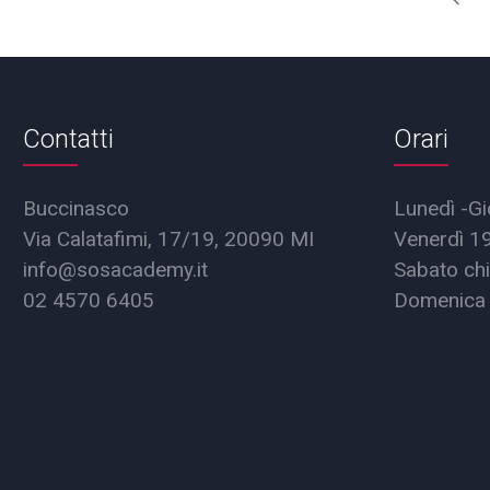
Contatti
Orari
Buccinasco
Lunedì -Gi
Via Calatafimi, 17/19, 20090 MI
Venerdì 1
info@sosacademy.it
Sabato chi
02 4570 6405
Domenica 