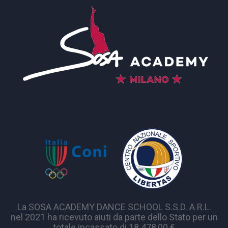
La SOSA ACADEMY DANCE SCHOOL S.S.D. A R.L.
nel 2021 ha ricevuto aiuti da parte dello Stato per un
totale incassato di 18.478,00 €