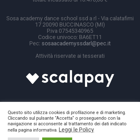
Sosa academy dance school ssd a rl - Via calatafimi
17 20090 BUCCINASCO (MI)
P.iva 07545340965
Codice univoco: BA6ET11
Pec:
sosaacademyssdarl@pec.it
Attività riservate ai tesserati
Questo sito utilizza cookies di profilazione e di marketing.
Cliccando sul pulsante "Accetta" o proseguendo con la
navigazione si acconsente al trattamento dei dati indicato
Leggi le Policy
nella pagina informativa.
Sosa Academy © 2024 / All Rights Reserved