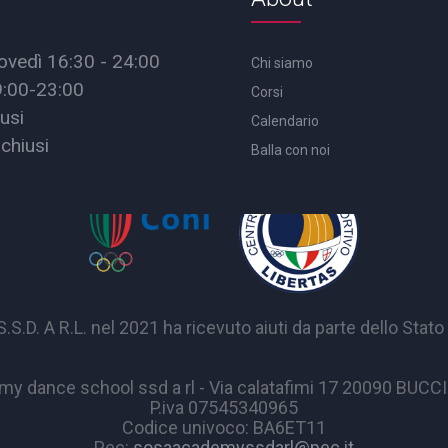
ovedì 16:30 - 24:00
Chi siamo
9:00-23:00
Corsi
usi
Calendario
chiusi
Balla con noi
A R.L. nel 2021 ha ricevuto aiuti da parte dello Stato p
y dance school ssd a rl - Via calatafimi 17 20090 BUC
P.iva 07545340965
Codice univoco: BA6ET11
Pec:
sosaacademyssdarl@pec.it