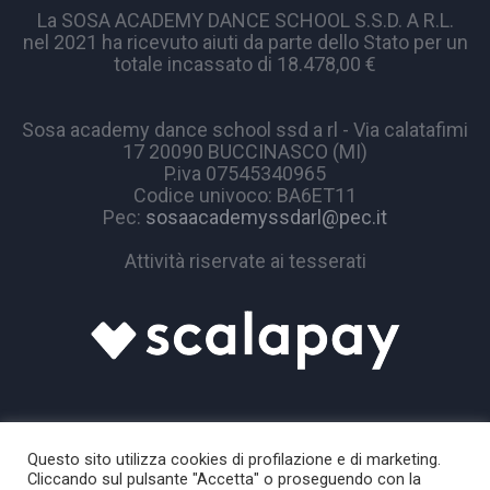
La SOSA ACADEMY DANCE SCHOOL S.S.D. A R.L.
nel 2021 ha ricevuto aiuti da parte dello Stato per un
totale incassato di 18.478,00 €
Sosa academy dance school ssd a rl - Via calatafimi
17 20090 BUCCINASCO (MI)
P.iva 07545340965
Codice univoco: BA6ET11
Pec:
sosaacademyssdarl@pec.it
Attività riservate ai tesserati
Questo sito utilizza cookies di profilazione e di marketing.
Cliccando sul pulsante "Accetta" o proseguendo con la