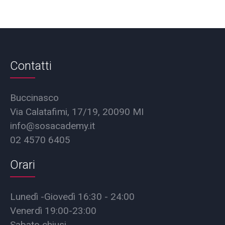
Contatti
Buccinasco
Via Calatafimi, 17/19, 20090 MI
info@sosacademy.it
02 4570 6405
Orari
Lunedì -Giovedì 16:30 - 24:00
Venerdì 19:00-23:00
Sabato chiusi