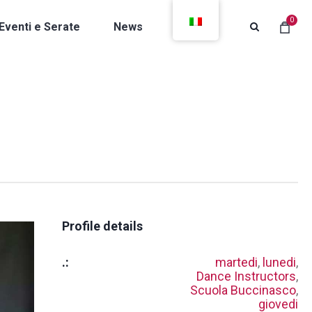
0
Eventi e Serate
News
Contatti
Profile details
.:
martedi
,
lunedi
,
Dance Instructors
,
Scuola Buccinasco
,
giovedi