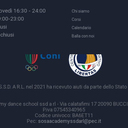
ovedì 16:30 - 24:00
Chi siamo
9:00-23:00
Corsi
usi
Calendario
chiusi
Balla con noi
A R.L. nel 2021 ha ricevuto aiuti da parte dello Stato p
y dance school ssd a rl - Via calatafimi 17 20090 BUC
P.iva 07545340965
Codice univoco: BA6ET11
Pec:
sosaacademyssdarl@pec.it