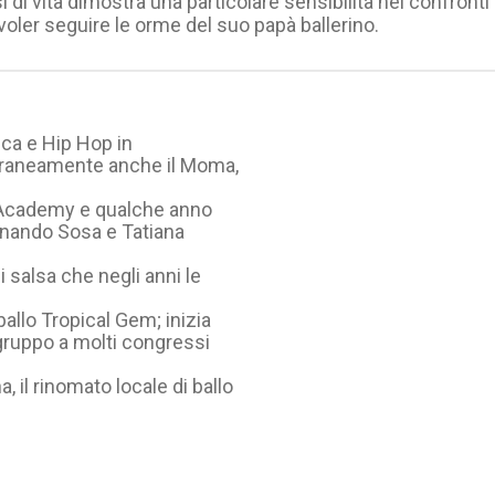
i di vita dimostra una particolare sensibilità nei confronti 
 voler seguire le orme del suo papà ballerino.
sica e Hip Hop in
raneamente anche il Moma,
sa Academy e qualche anno
ernando Sosa e Tatiana
 salsa che negli anni le
allo Tropical Gem; inizia
 gruppo a molti congressi
 il rinomato locale di ballo