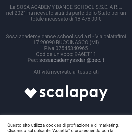
La SOSA ACADEMY DANCE SCHOOL S.S.D. A R.L.
nel 2021 ha ricevuto aiuti da parte dello Stato per un
totale incassato di 18.478,00 €
Sosa academy dance school ssd a rl - Via calatafimi
17 20090 BUCCINASCO (MI)
P.iva 07545340965
Codice univoco: BA6ET11
Pec:
sosaacademyssdarl@pec.it
Attività riservate ai tesserati
Questo sito utilizza cookies di profilazione e di marketing.
Cliccando sul pulsante "Accetta" o proseguendo con la