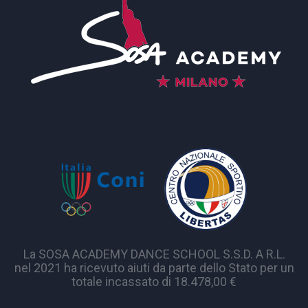
La SOSA ACADEMY DANCE SCHOOL S.S.D. A R.L.
nel 2021 ha ricevuto aiuti da parte dello Stato per un
totale incassato di 18.478,00 €