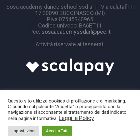
Sosa academy dance school ssd a rl - Via calatafimi
17 20090 BUCCINASCO (MI)
P.iva 07545340965
Codice univoco: BA6ET11
Pec:
sosaacademyssdarl@pec.it
Attività riservate ai tesserati
Questo sito utilizza cookies di profilazione e di marketing.
Cliccando sul pulsante "Accetta" o proseguendo con la
navigazione si acconsente al trattamento dei dati indicato
Leggi le Policy
nella pagina informativa.
Sosa Academy © 2024 / All Rights Reserved
Impostazioni
Accetta Tutti