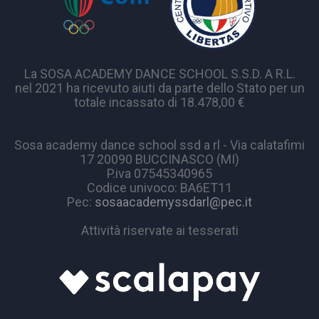
La SOSA ACADEMY DANCE SCHOOL S.S.D. A R.L.
nel 2021 ha ricevuto aiuti da parte dello Stato per un
totale incassato di 18.478,00 €
Sosa academy dance school ssd a rl - Via calatafimi
17 20090 BUCCINASCO (MI)
P.iva 07545340965
Codice univoco: BA6ET11
Pec:
sosaacademyssdarl@pec.it
Attività riservate ai tesserati