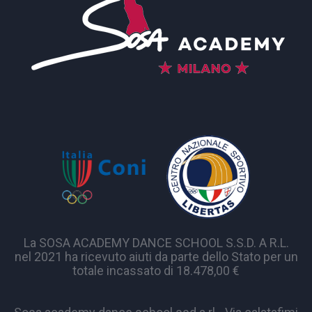
La SOSA ACADEMY DANCE SCHOOL S.S.D. A R.L.
nel 2021 ha ricevuto aiuti da parte dello Stato per un
totale incassato di 18.478,00 €