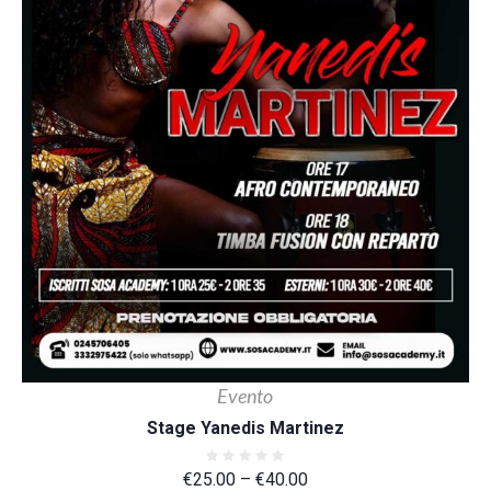
Evento
Stage Yanedis Martinez
€
25.00
–
€
40.00