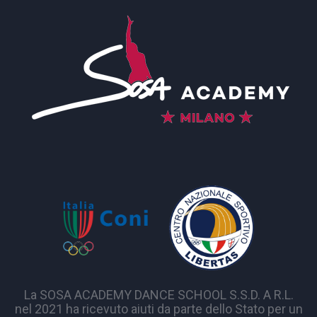
La SOSA ACADEMY DANCE SCHOOL S.S.D. A R.L.
nel 2021 ha ricevuto aiuti da parte dello Stato per un