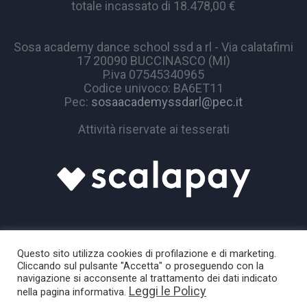
totale incassato di 18.478,00 €
Sosa academy dance school ssd a rl - Via calatafimi
17 20090 BUCCINASCO (MI)
P.iva 07545340965
Codice univoco: BA6ET11
Pec:
sosaacademyssdarl@pec.it
Attività riservate ai tesserati
Questo sito utilizza cookies di profilazione e di marketing.
Cliccando sul pulsante "Accetta" o proseguendo con la
navigazione si acconsente al trattamento dei dati indicato
Leggi le Policy
nella pagina informativa.
Sosa Academy © 2024 / All Rights Reserved