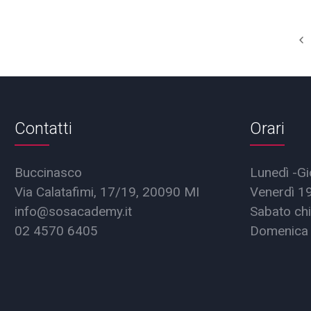
Contatti
Orari
Buccinasco
Lunedì -Gi
Via Calatafimi, 17/19, 20090 MI
Venerdì 1
info@sosacademy.it
Sabato chi
02 4570 6405
Domenica 