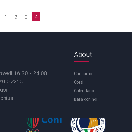
1
2
3
4
About
ovedì 16:30 - 24:00
Chi siamo
9:00-23:00
Corsi
usi
Calendario
chiusi
Balla con noi