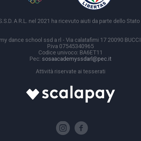
A R.L. nel 2021 ha ricevuto aiuti da parte dello Stato p
y dance school ssd a rl - Via calatafimi 17 20090 BUC
P.iva 07545340965
Codice univoco: BA6ET11
Pec:
sosaacademyssdarl@pec.it
Attività riservate ai tesserati