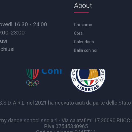
About
ovedì 16:30 - 24:00
Chi siamo
9:00-23:00
Corsi
usi
Calendario
chiusi
Balla con noi
A R.L. nel 2021 ha ricevuto aiuti da parte dello Stato p
y dance school ssd a rl - Via calatafimi 17 20090 BUC
P.iva 07545340965