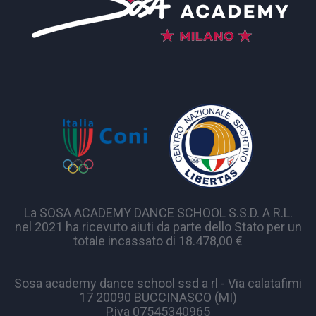
La SOSA ACADEMY DANCE SCHOOL S.S.D. A R.L.
nel 2021 ha ricevuto aiuti da parte dello Stato per un
totale incassato di 18.478,00 €
Sosa academy dance school ssd a rl - Via calatafimi
17 20090 BUCCINASCO (MI)
P.iva 07545340965