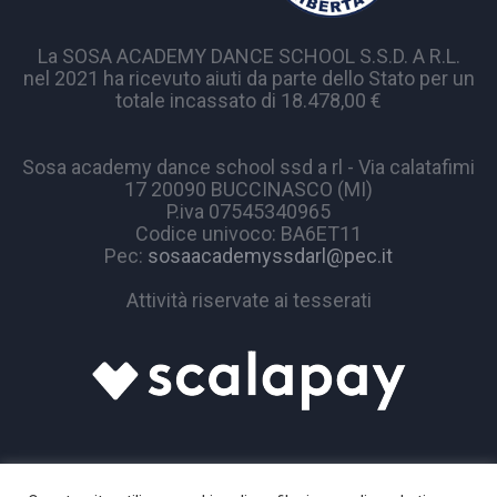
La SOSA ACADEMY DANCE SCHOOL S.S.D. A R.L.
nel 2021 ha ricevuto aiuti da parte dello Stato per un
totale incassato di 18.478,00 €
Sosa academy dance school ssd a rl - Via calatafimi
17 20090 BUCCINASCO (MI)
P.iva 07545340965
Codice univoco: BA6ET11
Pec:
sosaacademyssdarl@pec.it
Attività riservate ai tesserati