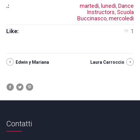
.:
martedi
,
lunedi
,
Dance
Instructors
,
Scuola
Buccinasco
,
mercoledi
Like:
1
Edwin y Mariana
Laura Carroccio
Contatti