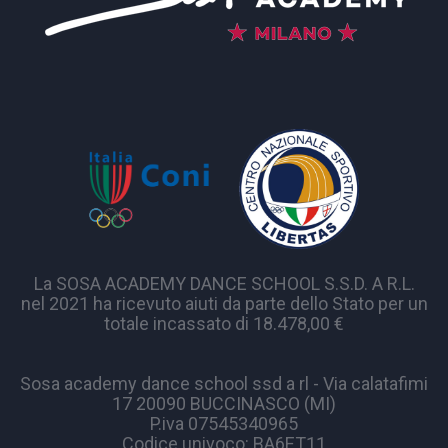
La SOSA ACADEMY DANCE SCHOOL S.S.D. A R.L.
nel 2021 ha ricevuto aiuti da parte dello Stato per un
totale incassato di 18.478,00 €
Sosa academy dance school ssd a rl - Via calatafimi
17 20090 BUCCINASCO (MI)
P.iva 07545340965
Codice univoco: BA6ET11