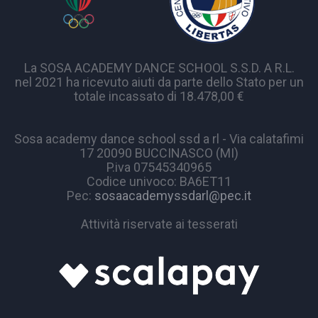
La SOSA ACADEMY DANCE SCHOOL S.S.D. A R.L.
nel 2021 ha ricevuto aiuti da parte dello Stato per un
totale incassato di 18.478,00 €
Sosa academy dance school ssd a rl - Via calatafimi
17 20090 BUCCINASCO (MI)
P.iva 07545340965
Codice univoco: BA6ET11
Pec:
sosaacademyssdarl@pec.it
Attività riservate ai tesserati