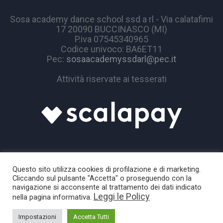
Sosa academy dance school ssd a rl - Via calatafimi
17 20090 BUCCINASCO (MI)
P.iva 07545340965
Codice univoco: BA6ET11
Pec:
sosaacademyssdarl@pec.it
Attività riservate ai tesserati
Questo sito utilizza cookies di profilazione e di marketing.
Cliccando sul pulsante "Accetta" o proseguendo con la
navigazione si acconsente al trattamento dei dati indicato
Leggi le Policy
nella pagina informativa.
Sosa Academy © 2024 / All Rights Reserved
Impostazioni
Accetta Tutti