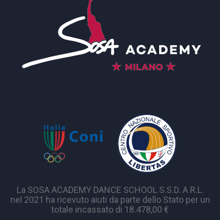
La SOSA ACADEMY DANCE SCHOOL S.S.D. A R.L.
nel 2021 ha ricevuto aiuti da parte dello Stato per un
totale incassato di 18.478,00 €