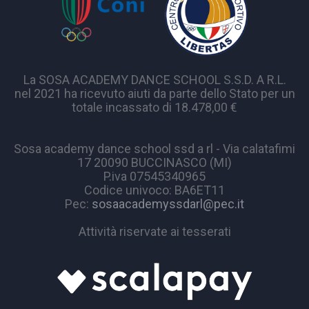
La SOSA ACADEMY DANCE SCHOOL S.S.D. A R.L.
nel 2021 ha ricevuto aiuti da parte dello Stato per un
totale incassato di 18.478,00 €
Sosa academy dance school ssd a rl - Via calatafimi
17 20090 BUCCINASCO (MI)
P.iva 07545340965
Codice univoco: BA6ET11
Pec:
sosaacademyssdarl@pec.it
Attività riservate ai tesserati