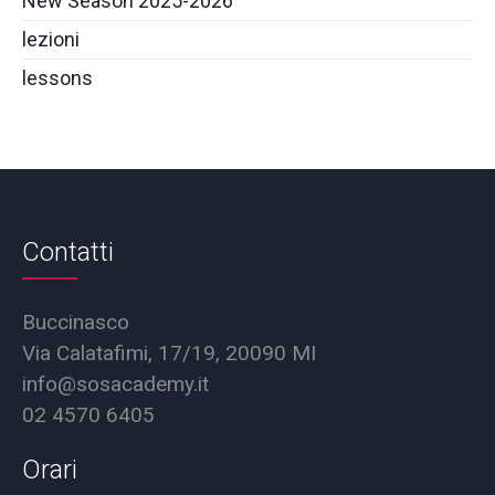
New Season 2025-2026
lezioni
lessons
Contatti
Buccinasco
Via Calatafimi, 17/19, 20090 MI
info@sosacademy.it
02 4570 6405
Orari