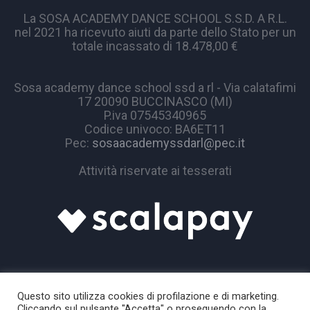
La SOSA ACADEMY DANCE SCHOOL S.S.D. A R.L.
nel 2021 ha ricevuto aiuti da parte dello Stato per un
totale incassato di 18.478,00 €
Sosa academy dance school ssd a rl - Via calatafimi
17 20090 BUCCINASCO (MI)
P.iva 07545340965
Codice univoco: BA6ET11
Pec:
sosaacademyssdarl@pec.it
Attività riservate ai tesserati
Questo sito utilizza cookies di profilazione e di marketing.
Cliccando sul pulsante "Accetta" o proseguendo con la