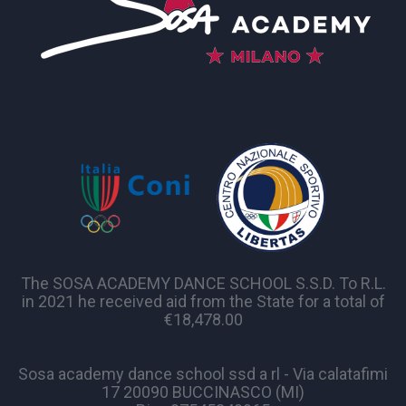
The SOSA ACADEMY DANCE SCHOOL S.S.D. To R.L.
in 2021 he received aid from the State for a total of
€18,478.00
Sosa academy dance school ssd a rl - Via calatafimi
17 20090 BUCCINASCO (MI)