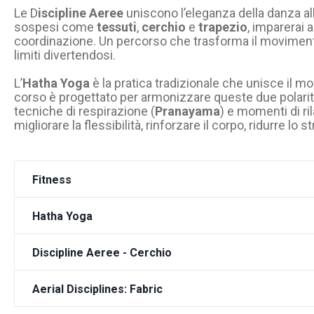
Le D
iscipline Aeree
uniscono l’eleganza della danza alla
sospesi come
tessuti
,
cerchio
e
trapezio
, imparerai a
coordinazione. Un percorso che trasforma il movimento 
limiti divertendosi.
L’
Hatha Yoga
è la pratica tradizionale che unisce il 
corso è progettato per armonizzare queste due polarità 
tecniche di respirazione (
Pranayama
) e momenti di ri
migliorare la flessibilità, rinforzare il corpo, ridurre lo 
Fitness
Hatha Yoga
Discipline Aeree - Cerchio
Aerial Disciplines: Fabric