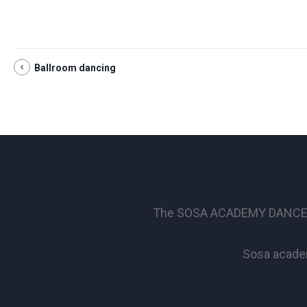
Ballroom dancing
The SOSA ACADEMY DANCE SCHO
Sosa academ