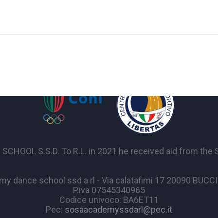
OL S.S.D. To R.L. in 2021 he received aid from the Sta
y dance school ssd a rl - Via calatafimi 17 20090 BUC
P.iva 07545340965
Codice univoco: BA6ET11
Pec:
sosaacademyssdarl@pec.it