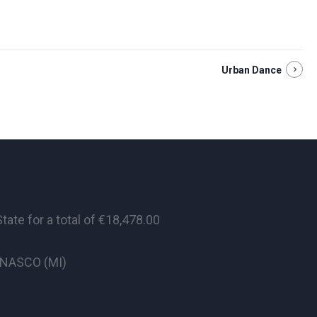
Urban Dance
te for a total of €18,478.00
CINASCO (MI)