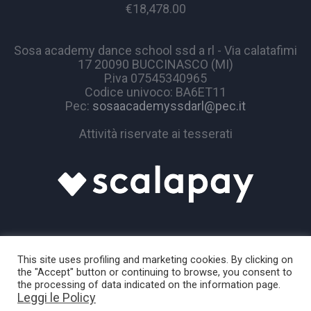
€18,478.00
Sosa academy dance school ssd a rl - Via calatafimi
17 20090 BUCCINASCO (MI)
P.iva 07545340965
Codice univoco: BA6ET11
Pec:
sosaacademyssdarl@pec.it
Attività riservate ai tesserati
This site uses profiling and marketing cookies. By clicking on
the "Accept" button or continuing to browse, you consent to
the processing of data indicated on the information page.
Leggi le Policy
Sosa Academy © 2024 / All Rights Reserved