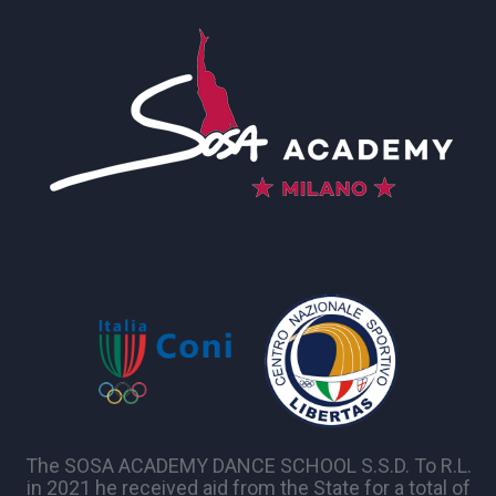
The SOSA ACADEMY DANCE SCHOOL S.S.D. To R.L.
in 2021 he received aid from the State for a total of