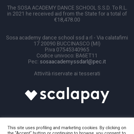
The SOSA ACADEMY DANCE SCHOOL S.S.D. To R.L.
in 2021 he received aid from the State for a total of
€18,478.00
Sosa academy dance school ssd a rl - Via calatafimi
17 20090 BUCCINASCO (MI)
P.iva 07545340965
Codice univoco: BA6ET11
Pec:
sosaacademyssdarl@pec.it
Attività riservate ai tesserati
This site uses profiling and marketing cookies. By clicking on
the "Accept" button or continuing to browse, you consent to