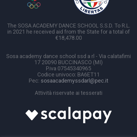
The SOSA ACADEMY DANCE SCHOOL S.S.D. To R.L.
in 2021 he received aid from the State for a total of
€18,478.00
Sosa academy dance school ssd a rl - Via calatafimi
17 20090 BUCCINASCO (MI)
P.iva 07545340965
Codice univoco: BA6ET11
Pec:
sosaacademyssdarl@pec.it
Attività riservate ai tesserati