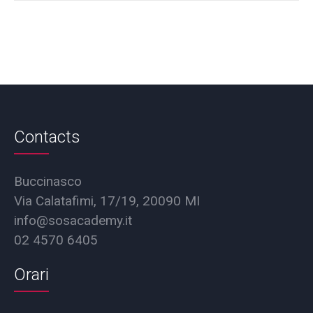
Contacts
Buccinasco
Via Calatafimi, 17/19, 20090 MI
info@sosacademy.it
02 4570 6405
Orari