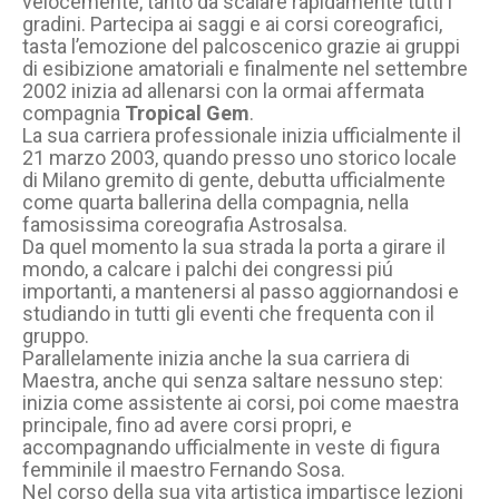
velocemente, tanto da scalare rapidamente tutti i
gradini. Partecipa ai saggi e ai corsi coreografici,
tasta l’emozione del palcoscenico grazie ai gruppi
di esibizione amatoriali e finalmente nel settembre
2002 inizia ad allenarsi con la ormai affermata
compagnia
Tropical Gem
.
La sua carriera professionale inizia ufficialmente il
21 marzo 2003, quando presso uno storico locale
di Milano gremito di gente, debutta ufficialmente
come quarta ballerina della compagnia, nella
famosissima coreografia Astrosalsa.
Da quel momento la sua strada la porta a girare il
mondo, a calcare i palchi dei congressi piú
importanti, a mantenersi al passo aggiornandosi e
studiando in tutti gli eventi che frequenta con il
gruppo.
Parallelamente inizia anche la sua carriera di
Maestra, anche qui senza saltare nessuno step:
inizia come assistente ai corsi, poi come maestra
principale, fino ad avere corsi propri, e
accompagnando ufficialmente in veste di figura
femminile il maestro Fernando Sosa.
Nel corso della sua vita artistica impartisce lezioni