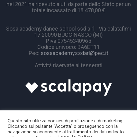
nel 2021 ha ricevuto aiuti da parte dello Stato per un
totale incassato di 18.478,00 €
Sosa academy dance school ssd a rl - Via calatafimi
17 20090 BUCCINASCO (MI)
P.iva 07545340965
Codice univoco: BA6ET11
Pec:
sosaacademyssdarl@pec.it
Attività riservate ai tesserati
Questo sito utilizza cookies di profilazione e di marketing.
Cliccando sul pulsante "Accetta" o proseguendo con la
navigazione si acconsente al trattamento dei dati indicato