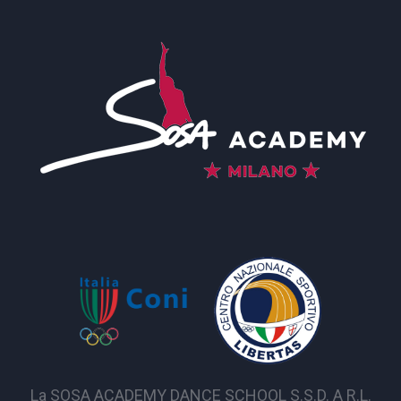
La SOSA ACADEMY DANCE SCHOOL S.S.D. A R.L.