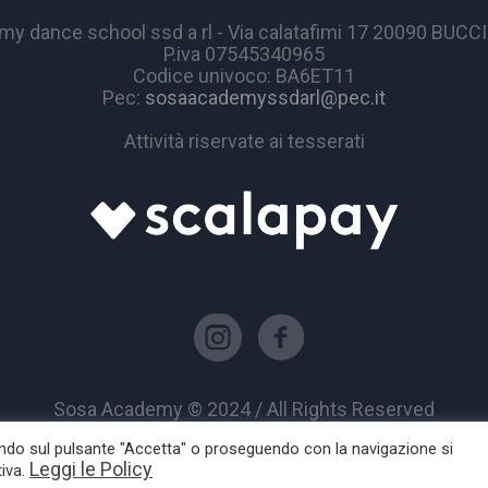
y dance school ssd a rl - Via calatafimi 17 20090 BUC
P.iva 07545340965
Codice univoco: BA6ET11
Pec:
sosaacademyssdarl@pec.it
Attività riservate ai tesserati
Sosa Academy © 2024 / All Rights Reserved
cando sul pulsante "Accetta" o proseguendo con la navigazione si
Leggi le Policy
tiva.