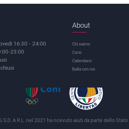
About
ovedì 16:30 - 24:00
Chi siamo
9:00-23:00
Corsi
usi
Calendario
chiusi
Balla con noi
A R.L. nel 2021 ha ricevuto aiuti da parte dello Stato p