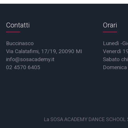
Contatti
Orari
Buccinasco
Lunedì -Gi
Via Calatafimi, 17/19, 20090 MI
Venerdì 1
info@sosacademy.it
Sabato chi
02 4570 6405
Domenica 
La SOSA ACADEMY DANCE SCHOOL S.S.D. 