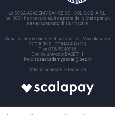
La SOSA ACADEMY DANCE SCHOOL S.S.D. A R.L.
nel 2021 ha ricevuto aiuti da parte dello Stato per un
totale incassato di 18.478,00 €
Sosa academy dance school ssd a rl - Via calatafimi
17 20090 BUCCINASCO (MI)
P.iva 07545340965
Codice univoco: BA6ET11
Pec:
sosaacademyssdarl@pec.it
Attività riservate ai tesserati