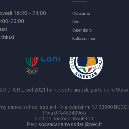
ovedì 16:30 - 24:00
Chi siamo
9:00-23:00
Corsi
usi
Calendario
chiusi
Balla con noi
A R.L. nel 2021 ha ricevuto aiuti da parte dello Stato p
y dance school ssd a rl - Via calatafimi 17 20090 BUC
P.iva 07545340965
Codice univoco: BA6ET11
Pec:
sosaacademyssdarl@pec.it