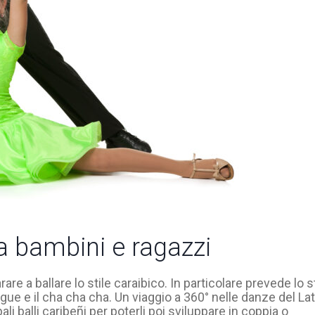
a bambini e ragazzi
are a ballare lo stile caraibico. In particolare prevede lo 
ngue e il cha cha cha. Un viaggio a 360° nelle danze del La
i balli caribeñi per poterli poi sviluppare in coppia o