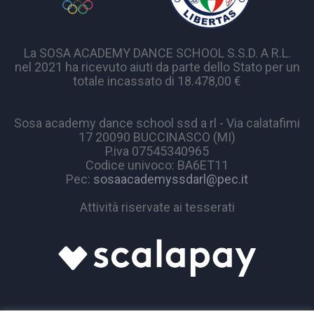
La SOSA ACADEMY DANCE SCHOOL S.S.D. A R.L.
nel 2021 ha ricevuto aiuti da parte dello Stato per un
totale incassato di 18.478,00 €
Sosa academy dance school ssd a rl - Via calatafimi
17 20090 BUCCINASCO (MI)
P.iva 07545340965
Codice univoco: BA6ET11
Pec:
sosaacademyssdarl@pec.it
Attività riservate ai tesserati