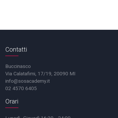
Contatti
Buccinasco
Via Calatafimi, 17/19, 20090 MI
info@sosacademy.it
02 4570 6405
Orari