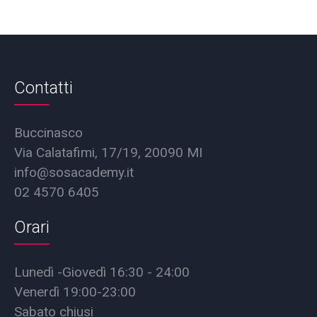
Contatti
Buccinasco
Via Calatafimi, 17/19, 20090 MI
info@sosacademy.it
02 4570 6405
Orari
Lunedì -Giovedì 16:30 - 24:00
Venerdì 19:00-23:00
Sabato chiusi