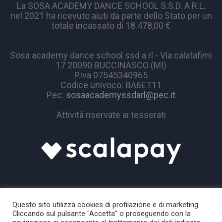
La SOSA ACADEMY DANCE SCHOOL S.S.D. A R.L.
nel 2021 ha ricevuto aiuti da parte dello Stato per un
totale incassato di 18.478,00 €
Sosa academy dance school ssd a rl - Via calatafimi
17 20090 BUCCINASCO (MI)
P.iva 07545340965
Codice univoco: BA6ET11
Pec:
sosaacademyssdarl@pec.it
Attività riservate ai tesserati
Questo sito utilizza cookies di profilazione e di marketing.
Cliccando sul pulsante "Accetta" o proseguendo con la