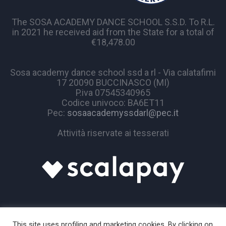
The SOSA ACADEMY DANCE SCHOOL S.S.D. To R.L.
in 2021 he received aid from the State for a total of
€18,478.00
Sosa academy dance school ssd a rl - Via calatafimi
17 20090 BUCCINASCO (MI)
P.iva 07545340965
Codice univoco: BA6ET11
Pec:
sosaacademyssdarl@pec.it
Attività riservate ai tesserati
This site uses profiling and marketing cookies. By clicking on