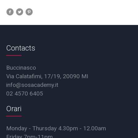
Contacts
Buccinasco
Via Calatafimi, 17/19, 20090 MI
info@sosacademy.it
02 4570 6405
Orari
Monday - Thursday 4.30pm - 12.00am
Friday 7pm-11pm