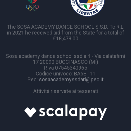
The SOSA ACADEMY DANCE SCHOOL S.S.D. To R.L.
in 2021 he received aid from the State for a total of
€18,478.00
Sosa academy dance school ssd a rl - Via calatafimi
17 20090 BUCCINASCO (MI)
P.iva 07545340965
Codice univoco: BA6ET11
Pec:
sosaacademyssdarl@pec.it
Attività riservate ai tesserati