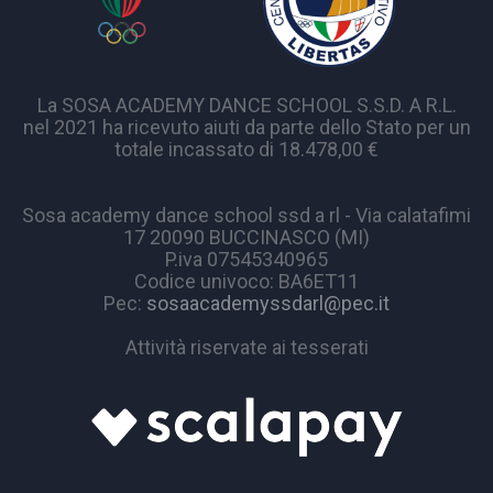
La SOSA ACADEMY DANCE SCHOOL S.S.D. A R.L.
nel 2021 ha ricevuto aiuti da parte dello Stato per un
totale incassato di 18.478,00 €
Sosa academy dance school ssd a rl - Via calatafimi
17 20090 BUCCINASCO (MI)
P.iva 07545340965
Codice univoco: BA6ET11
Pec:
sosaacademyssdarl@pec.it
Attività riservate ai tesserati