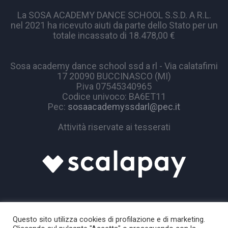
La SOSA ACADEMY DANCE SCHOOL S.S.D. A R.L.
nel 2021 ha ricevuto aiuti da parte dello Stato per un
totale incassato di 18.478,00 €
Sosa academy dance school ssd a rl - Via calatafimi
17 20090 BUCCINASCO (MI)
P.iva 07545340965
Codice univoco: BA6ET11
Pec:
sosaacademyssdarl@pec.it
Attività riservate ai tesserati
Questo sito utilizza cookies di profilazione e di marketing.