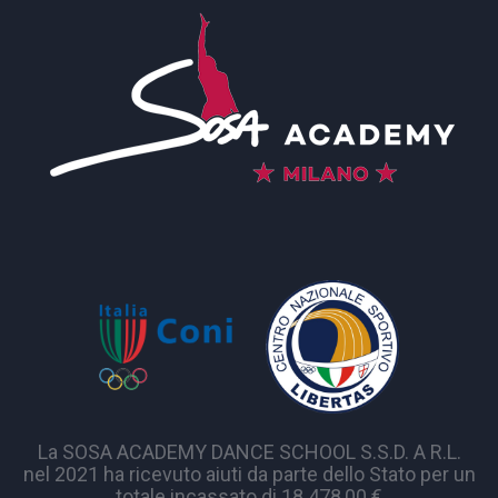
La SOSA ACADEMY DANCE SCHOOL S.S.D. A R.L.
nel 2021 ha ricevuto aiuti da parte dello Stato per un
totale incassato di 18.478,00 €