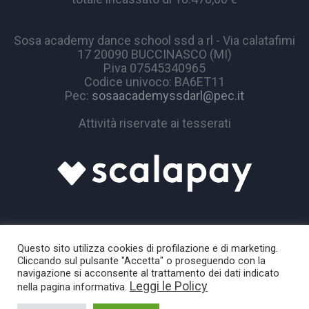
Sosa academy dance school ssd a rl - Via calatafimi
17 20090 BUCCINASCO (MI)
P.iva 07545340965
Codice univoco: BA6ET11
Pec:
sosaacademyssdarl@pec.it
Attività riservate ai tesserati
Questo sito utilizza cookies di profilazione e di marketing.
Cliccando sul pulsante "Accetta" o proseguendo con la
navigazione si acconsente al trattamento dei dati indicato
Leggi le Policy
nella pagina informativa.
Sosa Academy © 2024 / All Rights Reserved