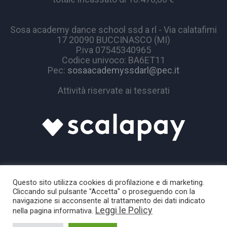
Sosa academy dance school ssd a rl - Via calatafimi
17 20090 BUCCINASCO (MI)
P.iva 07545340965
Codice univoco: BA6ET11
Pec:
sosaacademyssdarl@pec.it
Attività riservate ai tesserati
Questo sito utilizza cookies di profilazione e di marketing.
Cliccando sul pulsante "Accetta" o proseguendo con la
navigazione si acconsente al trattamento dei dati indicato
Leggi le Policy
nella pagina informativa.
Sosa Academy © 2024 / All Rights Reserved