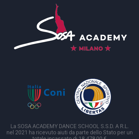
La SOSA ACADEMY DANCE SCHOOL S.S.D. A R.L.
nel 2021 ha ricevuto aiuti da parte dello Stato per un
totale incassato di 18.478,00 €