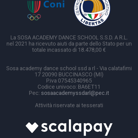
La SOSA ACADEMY DANCE SCHOOL S.S.D. A R.L.
nel 2021 ha ricevuto aiuti da parte dello Stato per un
totale incassato di 18.478,00 €
Sosa academy dance school ssd a rl - Via calatafimi
17 20090 BUCCINASCO (MI)
P.iva 07545340965
Codice univoco: BA6ET11
Pec:
sosaacademyssdarl@pec.it
Attività riservate ai tesserati