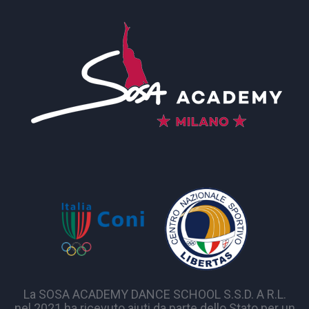
La SOSA ACADEMY DANCE SCHOOL S.S.D. A R.L.
nel 2021 ha ricevuto aiuti da parte dello Stato per un